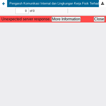
Pengaruh Komunikasi Internal dan Lingkungan Kerja Fisik Terhadap Kinerja Pegawai pada Balai Besar Meteorologi Klimatologi dan Geofisika Wilayah II Tangerang Selatan