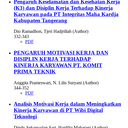
Pengaruh Keselamatan dan Kesehatan Kerja
(K3) dan Disiplin Kerja Terhadap Kinerja
Karyawan pada PT Integritas Maha Kardja
Kabupaten Tangerang
Dio Ramadhon, Tjeri Hadjrillah (Author)
332-343
PDF
PENGARUH MOTIVASI KERJA DAN
DISIPLIN KERJA TERHADAP
KINERJA KARYAWAN PT. KOMIT
PRIMA TEKNIK
Anggita Prameswari, N. Lilis Suryani (Author)
344-352
PDF
Analisis Motivasi Kerja dalam Meningkatkan
Kinerja Karyawan di PT Wibi Digital
Teknologi
Dindy Sekarwulan Sari, Haidilia Maharani (Author)