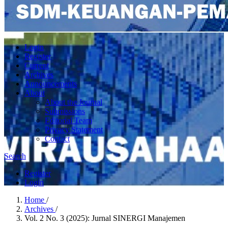
Login
Register
Current
Archives
Announcements
About
About the Journal
Submissions
Editorial Team
Privacy Statement
Contact
Search
Register
Login
Home
/
Archives
/
Vol. 2 No. 3 (2025): Jurnal SINERGI Manajemen